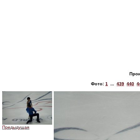
Прои
Фото:
1
...
439
440
4
Предыдущая