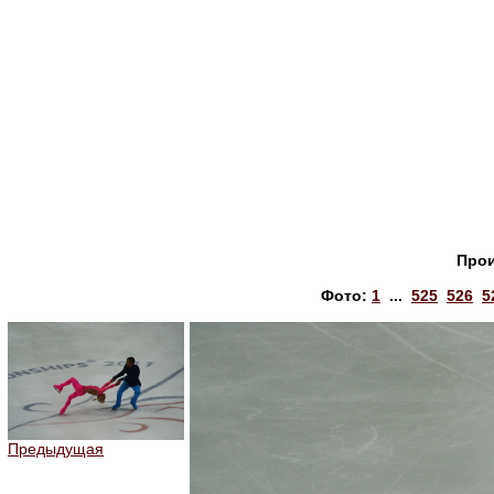
Прои
Фото:
1
...
525
526
5
Предыдущая