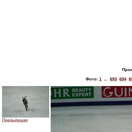
Прои
Фото:
1
...
693
694
6
Предыдущая