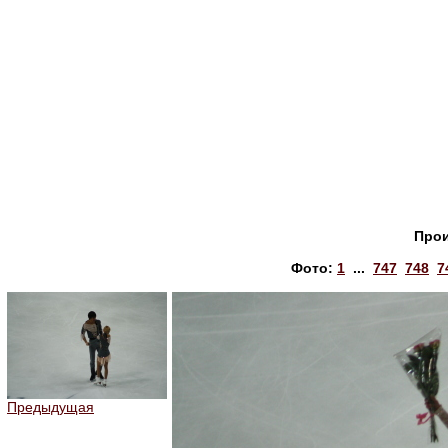
Прои
Фото:
1
...
747
748
7
Предыдущая