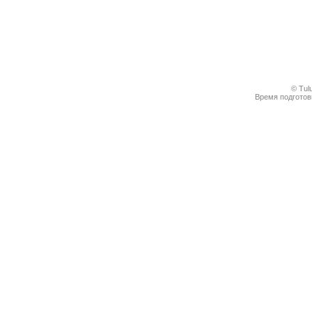
© Tul
Время подготовк