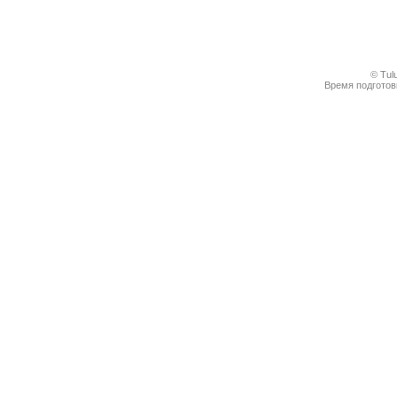
© Tul
Время подготовк