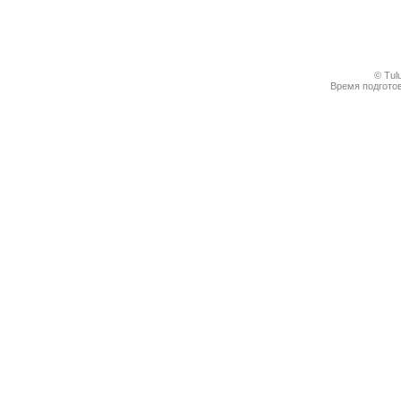
© Tul
Время подготов