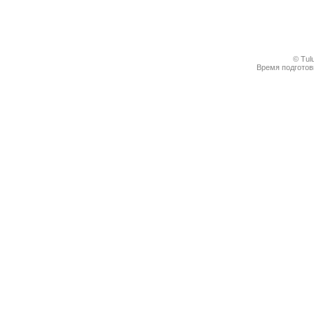
© Tul
Время подготовк