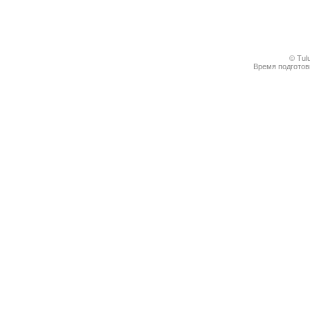
© Tul
Время подготовк