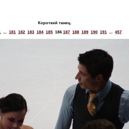
Короткий танец.
1
...
181
182
183
184
185
186
187
188
189
190
191
...
457