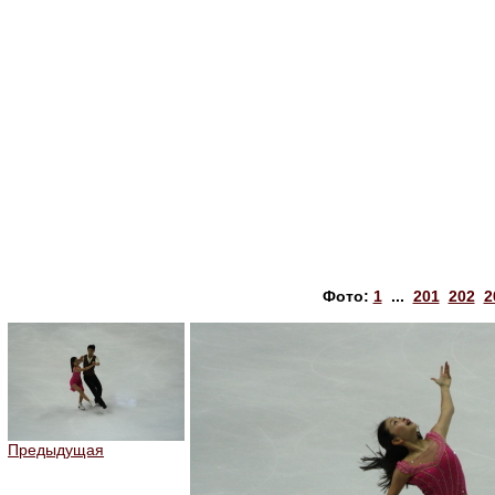
Фото:
1
...
201
202
2
Предыдущая