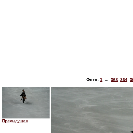
Фото:
1
...
363
364
3
Предыдущая