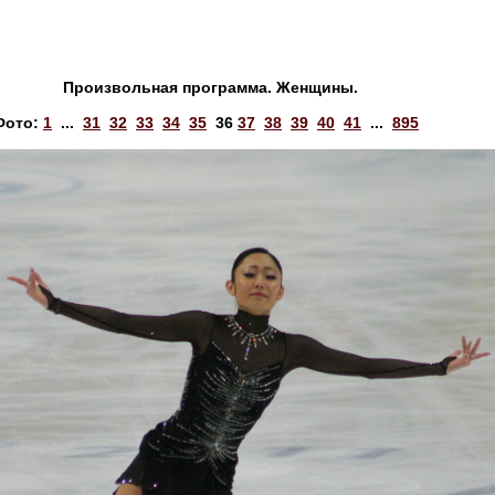
Произвольная программа. Женщины.
Фото:
1
...
31
32
33
34
35
36
37
38
39
40
41
...
895