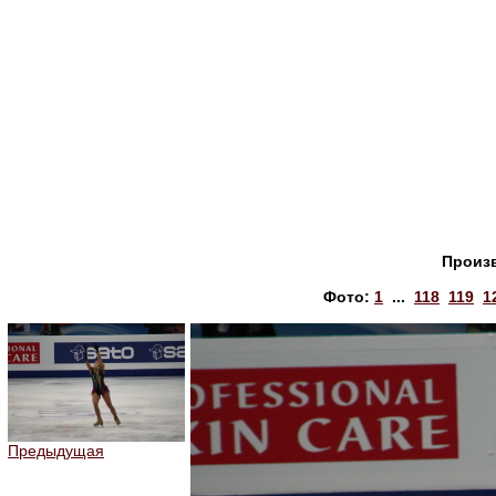
Произ
Фото:
1
...
118
119
1
Предыдущая