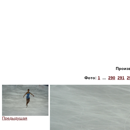
Произ
Фото:
1
...
290
291
2
Предыдущая