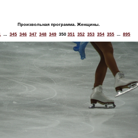
Произвольная программа. Женщины.
1
...
345
346
347
348
349
350
351
352
353
354
355
...
895