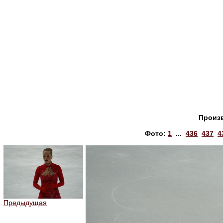
Произ
Фото:
1
...
436
437
4
Предыдущая