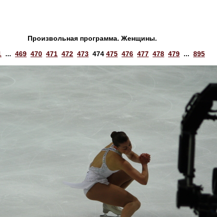
Произвольная программа. Женщины.
1
...
469
470
471
472
473
474
475
476
477
478
479
...
895