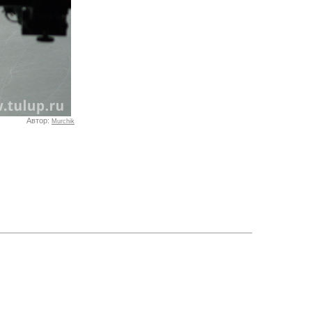
Автор:
Murchik