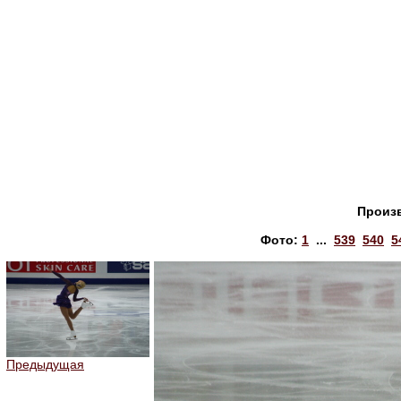
Произ
Фото:
1
...
539
540
5
Предыдущая