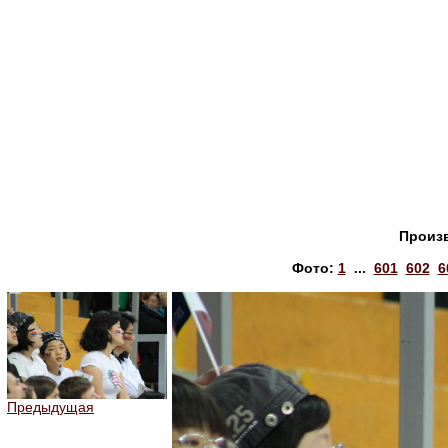
Произ
Фото:
1
...
601
602
6
Предыдущая