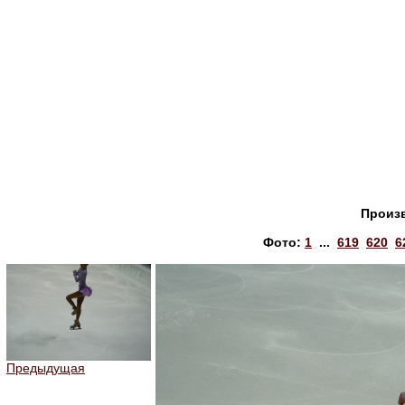
Произ
Фото:
1
...
619
620
6
Предыдущая