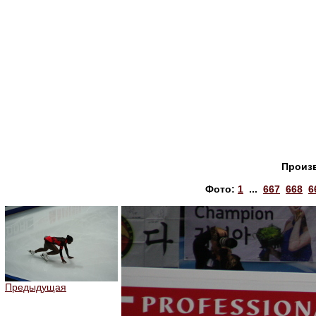
Произ
Фото:
1
...
667
668
6
Предыдущая