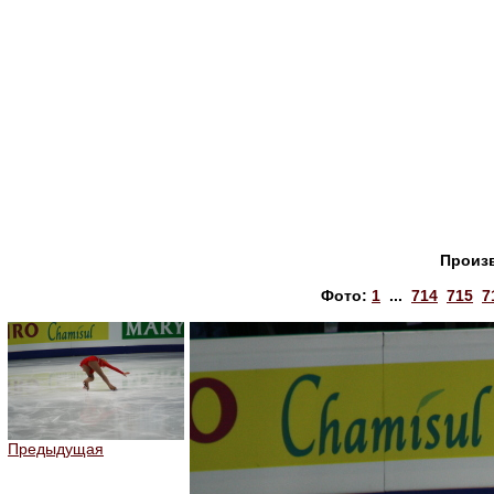
Произ
Фото:
1
...
714
715
7
Предыдущая