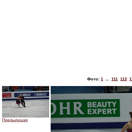
Фото:
1
...
111
112
1
Предыдущая