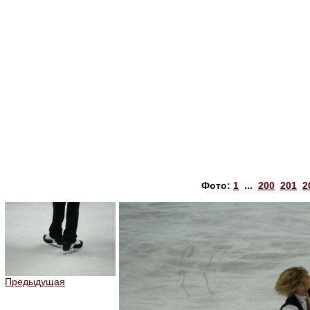
Фото:
1
...
200
201
2
Предыдущая