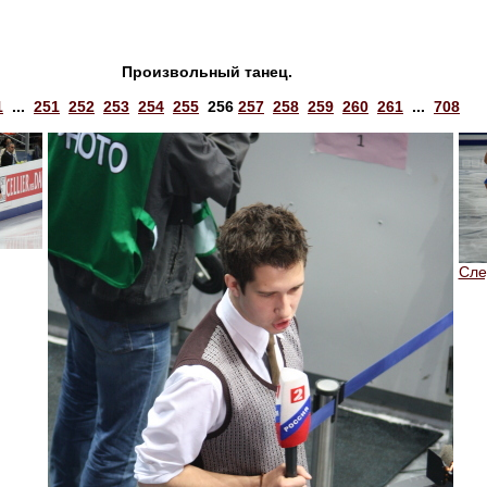
Произвольный танец.
1
...
251
252
253
254
255
256
257
258
259
260
261
...
708
Сл