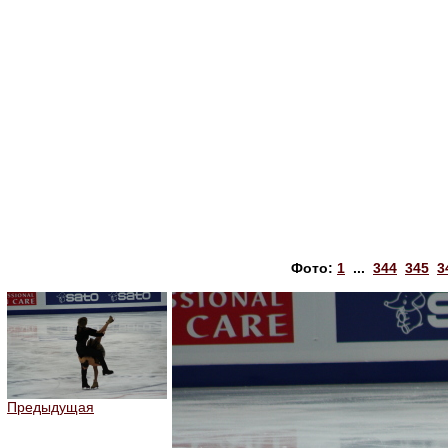
Фото:
1
...
344
345
3
Предыдущая