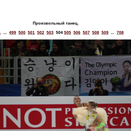
Произвольный танец.
1
...
499
500
501
502
503
504
505
506
507
508
509
...
708