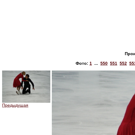
Прои
Фото:
1
...
550
551
552
55
Предыдущая