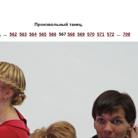
Произвольный танец.
1
...
562
563
564
565
566
567
568
569
570
571
572
...
708