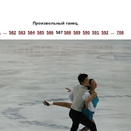
Произвольный танец.
1
...
582
583
584
585
586
587
588
589
590
591
592
...
708