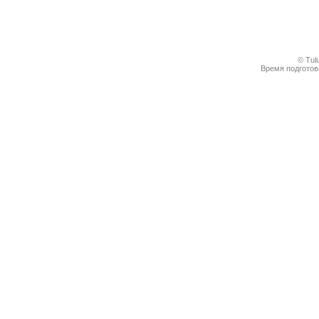
© Tul
Время подготовк