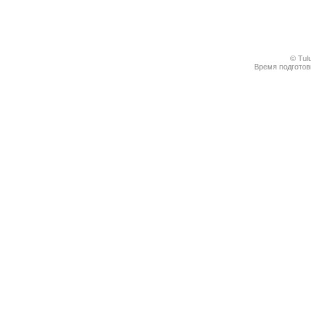
© Tul
Время подготовк