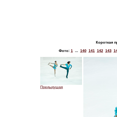
Короткая п
Фото:
1
...
140
141
142
143
1
Предыдущая