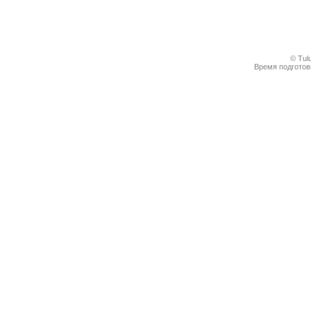
© Tul
Время подготовк