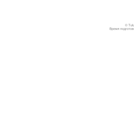
© Tul
Время подготовк