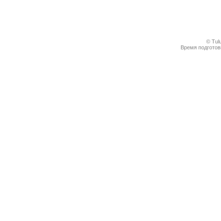
© Tul
Время подготовк