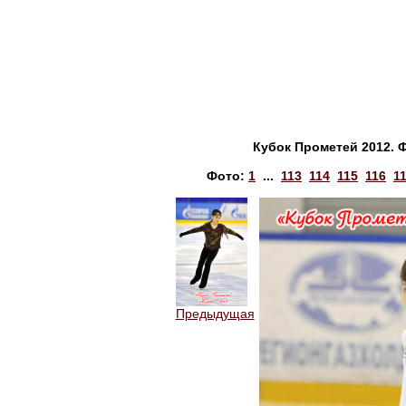
Кубок Прометей 2012. 
Фото:
1
...
113
114
115
116
1
Предыдущая