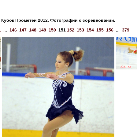
Кубок Прометей 2012. Фотографии с соревнований.
1
...
146
147
148
149
150
151
152
153
154
155
156
...
379