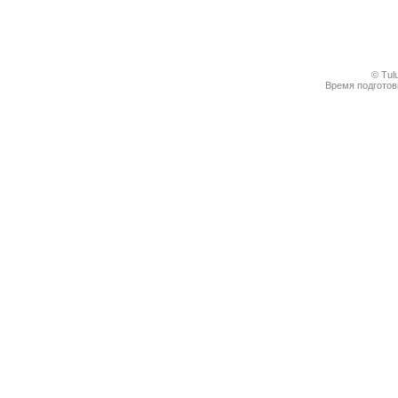
© Tul
Время подготовк