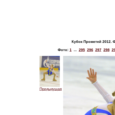
Кубок Прометей 2012. 
Фото:
1
...
295
296
297
298
2
Предыдущая