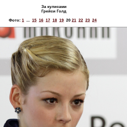
За кулисами
Грейси Голд
Фото:
1
...
15
16
17
18
19
20
21
22
23
24