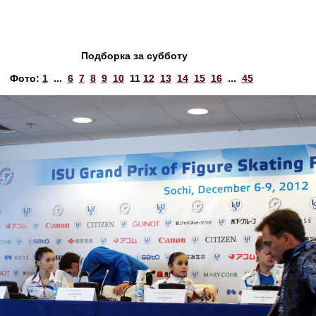
Подборка за субботу
Фото:
1
...
6
7
8
9
10
11
12
13
14
15
16
...
45