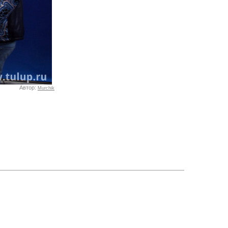
Автор:
Murchik