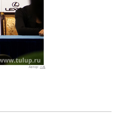
Автор:
小禹