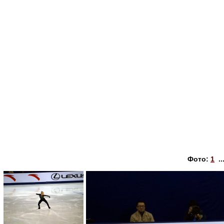
Фото:
1
..