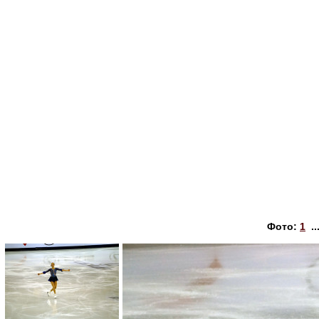
Фото:
1
..