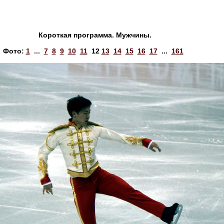
Короткая программа. Мужчины.
Фото:
1
...
7
8
9
10
11
12
13
14
15
16
17
...
161