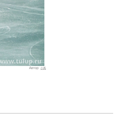
Автор:
小禹