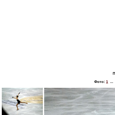
П
Фото:
1
..