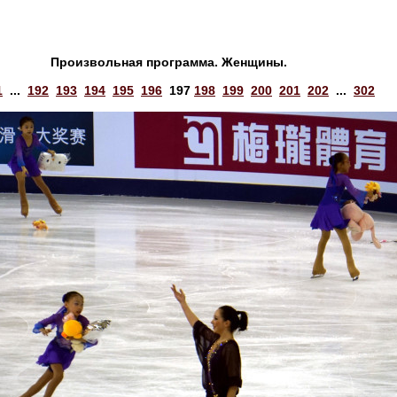
Произвольная программа. Женщины.
1
...
192
193
194
195
196
197
198
199
200
201
202
...
302