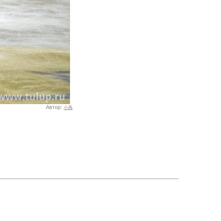
Автор:
小禹