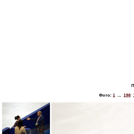
П
Фото:
1
...
198