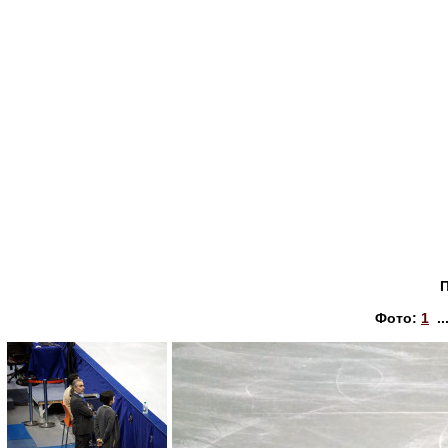
Фото:
1
..