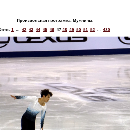
Произвольная программа. Мужчины.
Фото:
1
...
42
43
44
45
46
47
48
49
50
51
52
...
430