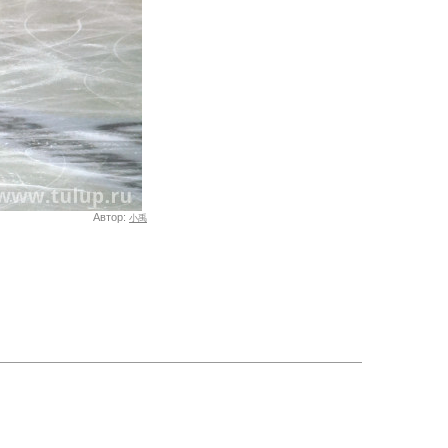
Автор:
小禹