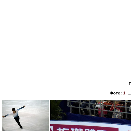
Фото:
1
..